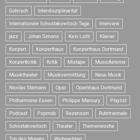
Gohrisch
Interdisziplinarität
Internationale Schostakowitsch Tage
Interview
jazz
Johan Simons
Kein Licht
Klavier
Konzert
Konzerthaus
Konzerthaus Dortmund
S
e
Konzertkritik
Kritik
Mixtape
MusicAeterna
a
Musiktheater
Musikvermittlung
Neue Musik
r
c
Nicolas Stemann
Oper
Opernhaus Dortmund
h
f
Philharmonie Essen
Philippe Manoury
Playlist
o
r
Podcast
Popmob
Rezension
Ruhrtriennale
:
Schostakowitsch
Theater
Themenwoche
Ton des Monats
Weihnachten