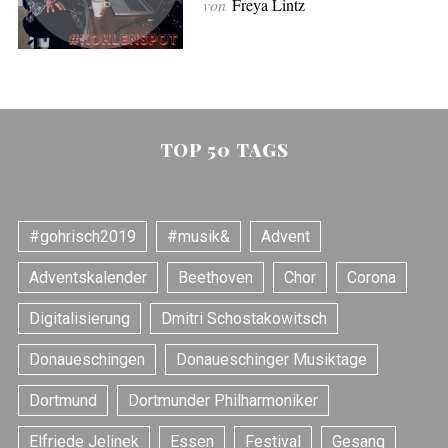
von
Freya Lintz
TOP 50 TAGS
#gohrisch2019
#musik&
Advent
Adventskalender
Beethoven
Chor
Corona
Digitalisierung
Dmitri Schostakowitsch
Donaueschingen
Donaueschinger Musiktage
Dortmund
Dortmunder Philharmoniker
Elfriede Jelinek
Essen
Festival
Gesang