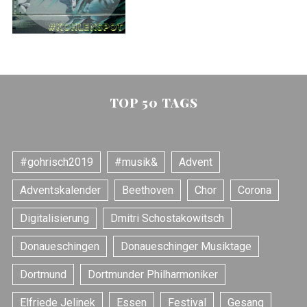
TOP 50 TAGS
#gohrisch2019
#musik&
Advent
Adventskalender
Beethoven
Chor
Corona
Digitalisierung
Dmitri Schostakowitsch
Donaueschingen
Donaueschinger Musiktage
Dortmund
Dortmunder Philharmoniker
Elfriede Jelinek
Essen
Festival
Gesang