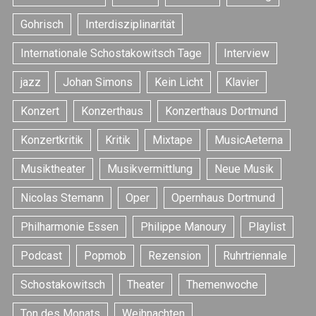
Gohrisch
Interdisziplinarität
Internationale Schostakowitsch Tage
Interview
jazz
Johan Simons
Kein Licht
Klavier
Konzert
Konzerthaus
Konzerthaus Dortmund
S
e
Konzertkritik
Kritik
Mixtape
MusicAeterna
a
Musiktheater
Musikvermittlung
Neue Musik
r
c
Nicolas Stemann
Oper
Opernhaus Dortmund
h
f
Philharmonie Essen
Philippe Manoury
Playlist
o
r
Podcast
Popmob
Rezension
Ruhrtriennale
:
Schostakowitsch
Theater
Themenwoche
Ton des Monats
Weihnachten