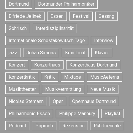
Dortmund
Dortmunder Philharmoniker
Elfriede Jelinek
Essen
Festival
Gesang
Gohrisch
Interdisziplinarität
Internationale Schostakowitsch Tage
Interview
jazz
Johan Simons
Kein Licht
Klavier
S
Konzert
Konzerthaus
Konzerthaus Dortmund
e
a
Konzertkritik
Kritik
Mixtape
MusicAeterna
r
c
Musiktheater
Musikvermittlung
Neue Musik
h
f
Nicolas Stemann
Oper
Opernhaus Dortmund
o
r
Philharmonie Essen
Philippe Manoury
Playlist
:
Podcast
Popmob
Rezension
Ruhrtriennale