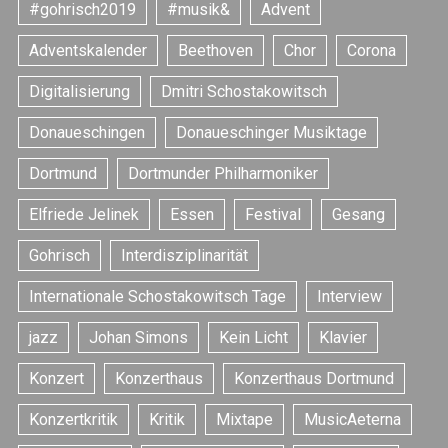
#gohrisch2019
#musik&
Advent
Adventskalender
Beethoven
Chor
Corona
Digitalisierung
Dmitri Schostakowitsch
Donaueschingen
Donaueschinger Musiktage
Dortmund
Dortmunder Philharmoniker
Elfriede Jelinek
Essen
Festival
Gesang
Gohrisch
Interdisziplinarität
S
e
Internationale Schostakowitsch Tage
Interview
a
r
jazz
Johan Simons
Kein Licht
Klavier
c
Konzert
Konzerthaus
Konzerthaus Dortmund
h
f
Konzertkritik
Kritik
Mixtape
MusicAeterna
o
r