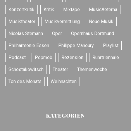
o
r
Konzertkritik
Kritik
Mixtape
MusicAeterna
:
Musiktheater
Musikvermittlung
Neue Musik
Nicolas Stemann
Oper
Opernhaus Dortmund
Philharmonie Essen
Philippe Manoury
Playlist
Podcast
Popmob
Rezension
Ruhrtriennale
Schostakowitsch
Theater
Themenwoche
Ton des Monats
Weihnachten
KATEGORIEN