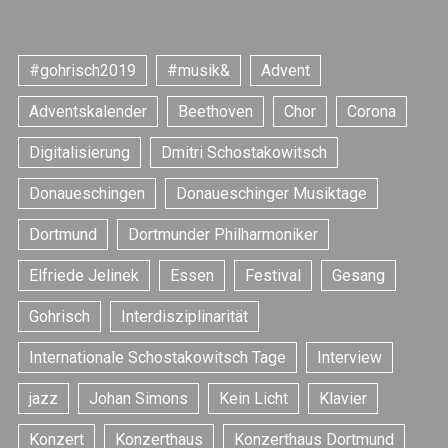
#gohrisch2019
#musik&
Advent
Adventskalender
Beethoven
Chor
Corona
Digitalisierung
Dmitri Schostakowitsch
Donaueschingen
Donaueschinger Musiktage
Dortmund
Dortmunder Philharmoniker
Elfriede Jelinek
Essen
Festival
Gesang
S
e
Gohrisch
Interdisziplinarität
a
Internationale Schostakowitsch Tage
Interview
r
c
jazz
Johan Simons
Kein Licht
Klavier
h
f
Konzert
Konzerthaus
Konzerthaus Dortmund