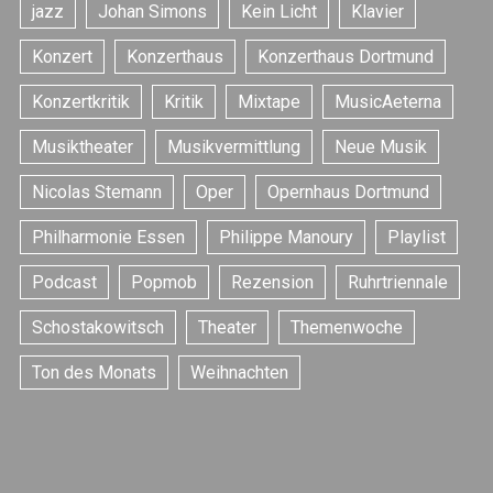
jazz
Johan Simons
Kein Licht
Klavier
Konzert
Konzerthaus
Konzerthaus Dortmund
Konzertkritik
Kritik
Mixtape
MusicAeterna
Musiktheater
Musikvermittlung
Neue Musik
Nicolas Stemann
Oper
Opernhaus Dortmund
Philharmonie Essen
Philippe Manoury
Playlist
Podcast
Popmob
Rezension
Ruhrtriennale
Schostakowitsch
Theater
Themenwoche
Ton des Monats
Weihnachten