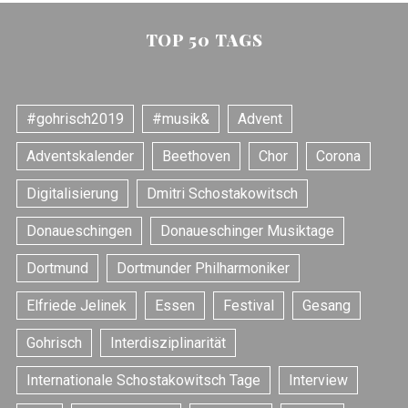
TOP 50 TAGS
S
e
a
r
#gohrisch2019
#musik&
Advent
c
h
Adventskalender
Beethoven
Chor
Corona
f
Digitalisierung
Dmitri Schostakowitsch
o
r
Donaueschingen
Donaueschinger Musiktage
:
Dortmund
Dortmunder Philharmoniker
Elfriede Jelinek
Essen
Festival
Gesang
Gohrisch
Interdisziplinarität
Internationale Schostakowitsch Tage
Interview