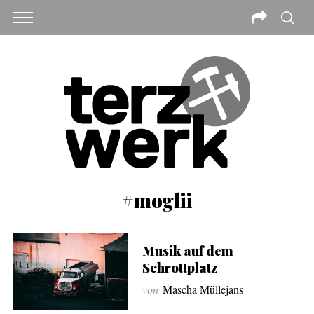
#moglii
Musik auf dem
Schrottplatz
von
Mascha Müllejans