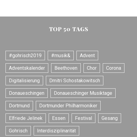
TOP 50 TAGS
#gohrisch2019
#musik&
Advent
Adventskalender
Beethoven
Chor
Corona
Digitalisierung
Dmitri Schostakowitsch
Donaueschingen
Donaueschinger Musiktage
Dortmund
Dortmunder Philharmoniker
Elfriede Jelinek
Essen
Festival
Gesang
Gohrisch
Interdisziplinarität