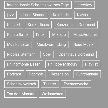
Internationale Schostakowitsch Tage
Interview
jazz
Johan Simons
Kein Licht
Klavier
Konzert
Konzerthaus
Konzerthaus Dortmund
Konzertkritik
Kritik
Mixtape
MusicAeterna
S
e
Musiktheater
Musikvermittlung
Neue Musik
a
r
Nicolas Stemann
Oper
Opernhaus Dortmund
c
h
Philharmonie Essen
Philippe Manoury
Playlist
f
Podcast
Popmob
Rezension
Ruhrtriennale
o
r
Schostakowitsch
Theater
Themenwoche
:
Ton des Monats
Weihnachten