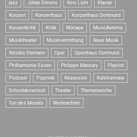
jazz
Johan Simons
Kein Licht
Klavier
Konzert
Konzerthaus
Konzerthaus Dortmund
Konzertkritik
Kritik
Mixtape
MusicAeterna
S
Musiktheater
Musikvermittlung
Neue Musik
e
Nicolas Stemann
Oper
Opernhaus Dortmund
a
r
Philharmonie Essen
Philippe Manoury
Playlist
c
h
Podcast
Popmob
Rezension
Ruhrtriennale
f
o
Schostakowitsch
Theater
Themenwoche
r
:
Ton des Monats
Weihnachten