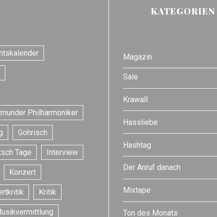
KATEGORIEN
ntskalender
Magazin
Sale
Krawall
tmunder Philharmoniker
Hassliebe
g
Gohrisch
Hashtag
tsch Tage
Interview
Der Anruf danach
Konzert
Mixtape
rtkritik
Kritik
usikvermittlung
Ton des Monats