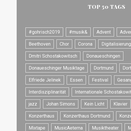
TOP 50 TAGS
#gohrisch2019
#musik&
Advent
Adve
Beethoven
Chor
Corona
Digitalisierung
Dmitri Schostakowitsch
Donaueschingen
Donaueschinger Musiktage
Dortmund
Dor
Elfriede Jelinek
Essen
Festival
Gesan
Interdisziplinarität
Internationale Schostakowi
jazz
Johan Simons
Kein Licht
Klavier
Konzerthaus
Konzerthaus Dortmund
Konze
Mixtape
MusicAeterna
Musiktheater
M