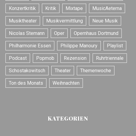
r
Konzertkritik
Kritik
Mixtape
MusicAeterna
:
Musiktheater
Musikvermittlung
Neue Musik
Nicolas Stemann
Oper
Opernhaus Dortmund
Philharmonie Essen
Philippe Manoury
Playlist
Podcast
Popmob
Rezension
Ruhrtriennale
Schostakowitsch
Theater
Themenwoche
Ton des Monats
Weihnachten
KATEGORIEN