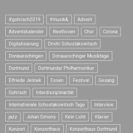
#gohrisch2019
#musik&
Advent
Adventskalender
Beethoven
Chor
Corona
Digitalisierung
Dmitri Schostakowitsch
Donaueschingen
Donaueschinger Musiktage
Dortmund
Dortmunder Philharmoniker
Elfriede Jelinek
Essen
Festival
Gesang
S
Gohrisch
Interdisziplinarität
e
a
Internationale Schostakowitsch Tage
Interview
r
c
jazz
Johan Simons
Kein Licht
Klavier
h
f
Konzert
Konzerthaus
Konzerthaus Dortmund
o