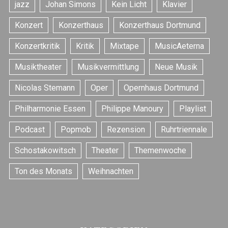
jazz
Johan Simons
Kein Licht
Klavier
Konzert
Konzerthaus
Konzerthaus Dortmund
Konzertkritik
Kritik
Mixtape
MusicAeterna
S
Musiktheater
Musikvermittlung
Neue Musik
e
Nicolas Stemann
Oper
Opernhaus Dortmund
a
r
Philharmonie Essen
Philippe Manoury
Playlist
c
h
Podcast
Popmob
Rezension
Ruhrtriennale
f
o
Schostakowitsch
Theater
Themenwoche
r
:
Ton des Monats
Weihnachten