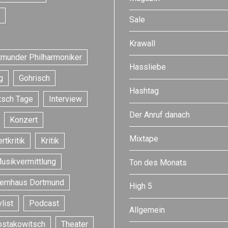
Sale
Krawall
tmunder Philharmoniker
Hassliebe
g
Gohrisch
Hashtag
tsch Tage
Interview
Der Anruf danach
Konzert
Mixtape
rtkritik
Kritik
usikvermittlung
Ton des Monats
ernhaus Dortmund
High 5
list
Podcast
Allgemein
ostakowitsch
Theater