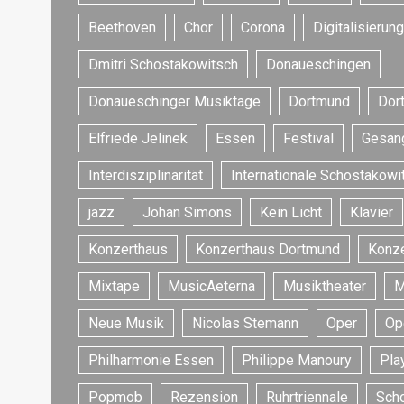
Beethoven
Chor
Corona
Digitalisierung
Dmitri Schostakowitsch
Donaueschingen
Donaueschinger Musiktage
Dortmund
Dor
Elfriede Jelinek
Essen
Festival
Gesan
Interdisziplinarität
Internationale Schostakowi
jazz
Johan Simons
Kein Licht
Klavier
Konzerthaus
Konzerthaus Dortmund
Konze
Mixtape
MusicAeterna
Musiktheater
M
Neue Musik
Nicolas Stemann
Oper
Op
Philharmonie Essen
Philippe Manoury
Play
Popmob
Rezension
Ruhrtriennale
Sch