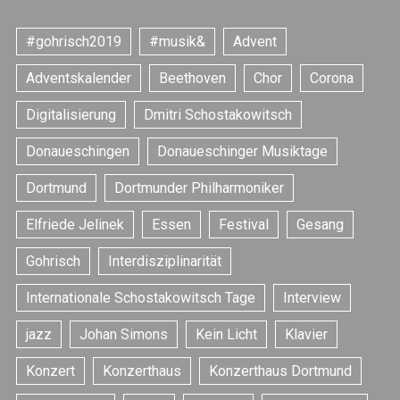
#gohrisch2019
#musik&
Advent
Adventskalender
Beethoven
Chor
Corona
Digitalisierung
Dmitri Schostakowitsch
Donaueschingen
Donaueschinger Musiktage
Dortmund
Dortmunder Philharmoniker
Elfriede Jelinek
Essen
Festival
Gesang
S
Gohrisch
Interdisziplinarität
e
a
Internationale Schostakowitsch Tage
Interview
r
c
jazz
Johan Simons
Kein Licht
Klavier
h
Konzert
Konzerthaus
Konzerthaus Dortmund
f
o