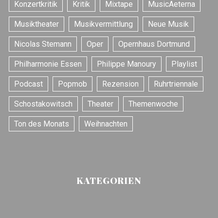
Konzertkritik
Kritik
Mixtape
MusicAeterna
r
:
Musiktheater
Musikvermittlung
Neue Musik
Nicolas Stemann
Oper
Opernhaus Dortmund
Philharmonie Essen
Philippe Manoury
Playlist
Podcast
Popmob
Rezension
Ruhrtriennale
Schostakowitsch
Theater
Themenwoche
Ton des Monats
Weihnachten
KATEGORIEN