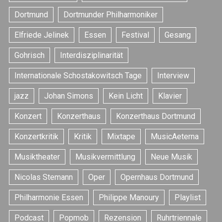
Dortmund
Dortmunder Philharmoniker
Elfriede Jelinek
Essen
Festival
Gesang
Gohrisch
Interdisziplinarität
Internationale Schostakowitsch Tage
Interview
jazz
Johan Simons
Kein Licht
Klavier
S
e
Konzert
Konzerthaus
Konzerthaus Dortmund
a
r
Konzertkritik
Kritik
Mixtape
MusicAeterna
c
Musiktheater
Musikvermittlung
Neue Musik
h
f
Nicolas Stemann
Oper
Opernhaus Dortmund
o
r
Philharmonie Essen
Philippe Manoury
Playlist
:
Podcast
Popmob
Rezension
Ruhrtriennale