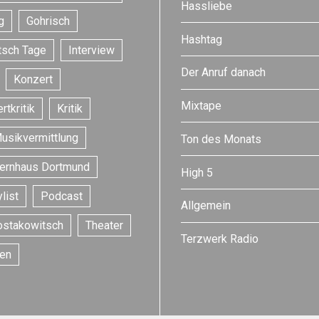
Hassliebe
g
Gohrisch
Hashtag
tsch Tage
Interview
Der Anruf danach
Konzert
Mixtape
rtkritik
Kritik
usikvermittlung
Ton des Monats
ernhaus Dortmund
High 5
list
Podcast
Allgemein
ostakowitsch
Theater
Terzwerk Radio
en