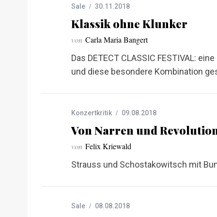
Sale
30.11.2018
Klassik ohne Klunker
von
Carla Maria Bangert
Das DETECT CLASSIC FESTIVAL: eine Sy
und diese besondere Kombination ge
Konzertkritik
09.08.2018
Von Narren und Revolutio
von
Felix Kriewald
Strauss und Schostakowitsch mit Bums
S
e
a
Sale
08.08.2018
r