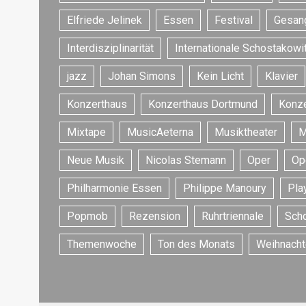
Elfriede Jelinek
Essen
Festival
Gesan
Interdisziplinarität
Internationale Schostakowi
jazz
Johan Simons
Kein Licht
Klavier
Konzerthaus
Konzerthaus Dortmund
Konze
Mixtape
MusicAeterna
Musiktheater
M
Neue Musik
Nicolas Stemann
Oper
Op
Philharmonie Essen
Philippe Manoury
Play
Popmob
Rezension
Ruhrtriennale
Sch
Themenwoche
Ton des Monats
Weihnacht