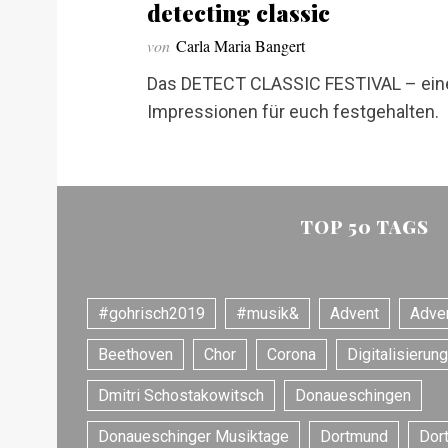
c
detecting classic
h
von
Carla Maria Bangert
f
o
Das DETECT CLASSIC FESTIVAL – eine S
r
Impressionen für euch festgehalten.
:
TOP 50 TAGS
#gohrisch2019
#musik&
Advent
Adve
Beethoven
Chor
Corona
Digitalisierung
Dmitri Schostakowitsch
Donaueschingen
Donaueschinger Musiktage
Dortmund
Dor