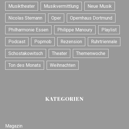
r
Musiktheater
Musikvermittlung
Neue Musik
:
Nicolas Stemann
Oper
Opernhaus Dortmund
Philharmonie Essen
Philippe Manoury
Playlist
Podcast
Popmob
Rezension
Ruhrtriennale
Schostakowitsch
Theater
Themenwoche
Ton des Monats
Weihnachten
KATEGORIEN
Magazin