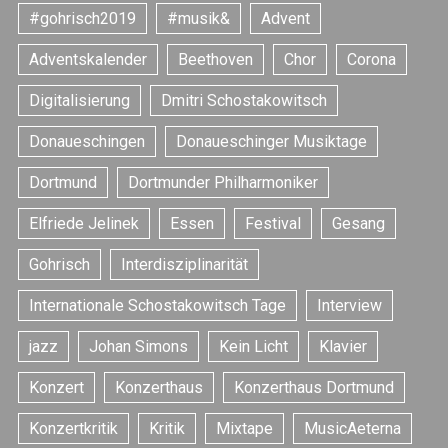
#gohrisch2019
#musik&
Advent
Adventskalender
Beethoven
Chor
Corona
Digitalisierung
Dmitri Schostakowitsch
Donaueschingen
Donaueschinger Musiktage
Dortmund
Dortmunder Philharmoniker
Elfriede Jelinek
Essen
Festival
Gesang
Gohrisch
Interdisziplinarität
S
e
Internationale Schostakowitsch Tage
Interview
a
r
jazz
Johan Simons
Kein Licht
Klavier
c
h
Konzert
Konzerthaus
Konzerthaus Dortmund
f
o
Konzertkritik
Kritik
Mixtape
MusicAeterna