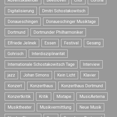
Adventskalender
Beethoven
Chor
Corona
Digitalisierung
Dmitri Schostakowitsch
Donaueschingen
Donaueschinger Musiktage
Dortmund
Dortmunder Philharmoniker
Elfriede Jelinek
Essen
Festival
Gesang
Gohrisch
Interdisziplinarität
Internationale Schostakowitsch Tage
Interview
jazz
Johan Simons
Kein Licht
Klavier
Konzert
Konzerthaus
Konzerthaus Dortmund
Konzertkritik
Kritik
Mixtape
MusicAeterna
Musiktheater
Musikvermittlung
Neue Musik