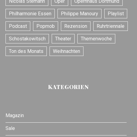
Nicolas Stemann
Oper
Opernhaus Dortmund
Philharmonie Essen
Philippe Manoury
Playlist
Podcast
Popmob
Rezension
Ruhrtriennale
Schostakowitsch
Theater
Themenwoche
Ton des Monats
Weihnachten
KATEGORIEN
Magazin
Sale