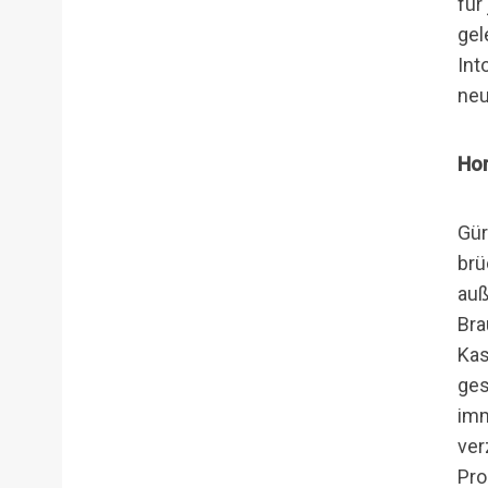
für
gel
Int
neu
Hor
Gür
brü
auß
Bra
Kas
ges
imm
ver
Pro