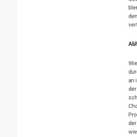
ble
dem
ver
Abh
Wie
dur
an 
der
sch
Cho
Pro
der
wie