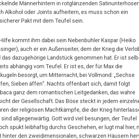
kelnde Männerhintern in rotglänzenden Satinunterhose
h Alkohol oder Joints aufheitern, es muss schon ein
sicherer Pakt mit dem Teufel sein.
Hilfe kommt ihm dabei sein Nebenbuhler Kaspar (Heiko
nsinger), auch er ein Außenseiter, dem der Krieg die Verlo
 das dazugehörige Landstück genommen hat. Er ist selb
eits abhängig vom Teufel. Er ist es, der für Max die
ikugeln besorgt, um Mitternacht, bei Vollmond: „Sechse
ffen, Sieben äffen“. Nachts offenbart sich, damit folgt
baca ganz dem romantischen Leitgedanken, das wahre
icht der Gesellschaft. Das Böse steckt in jedem einzeln
ren der religiösen Machtkämpfe, die der Krieg hinterlas
, sind allgegenwärtig. Gott wird viel besungen, der Teufel
och spukt leibhaftig durchs Geschehen, er lugt mal hier, 
t hinter den zweidimensionalen, schwarzen Häusern herv