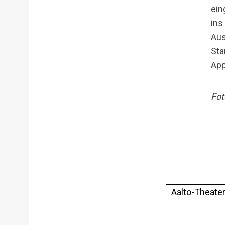
ein
ins
Aus
Sta
App
Fot
Aalto-Theate