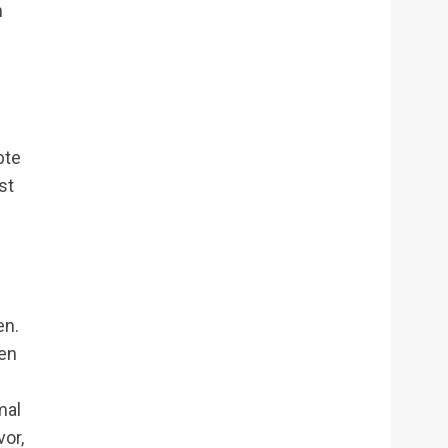
n
bte
st
en.
sen
mal
or,