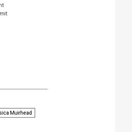
ht
 mit
sica Muirhead