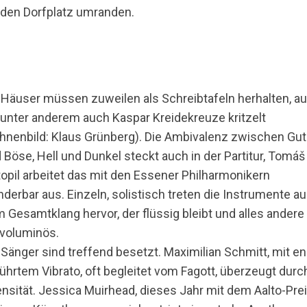
 den Dorfplatz umranden.
 Häuser müssen zuweilen als Schreibtafeln herhalten, au
 unter anderem auch Kaspar Kreidekreuze kritzelt
hnenbild: Klaus Grünberg). Die Ambivalenz zwischen Gut
 Böse, Hell und Dunkel steckt auch in der Partitur, Tomáš
opil arbeitet das mit den Essener Philharmonikern
derbar aus. Einzeln, solistisch treten die Instrumente a
 Gesamtklang hervor, der flüssig bleibt und alles andere 
 voluminös.
 Sänger sind treffend besetzt. Maximilian Schmitt, mit e
ührtem Vibrato, oft begleitet vom Fagott, überzeugt durc
ensität. Jessica Muirhead, dieses Jahr mit dem Aalto-Pre