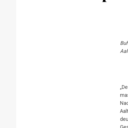
Buh
Aal
„De
mas
Nac
Aal
deu
Ges