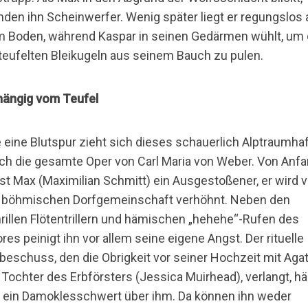
nden ihn Scheinwerfer. Wenig später liegt er regungslos 
 Boden, während Kaspar in seinen Gedärmen wühlt, um 
teufelten Bleikugeln aus seinem Bauch zu pulen.
ängig vom Teufel
 eine Blutspur zieht sich dieses schauerlich Alptraumha
ch die gesamte Oper von Carl Maria von Weber. Von Anf
ist Max (Maximilian Schmitt) ein Ausgestoßener, er wird 
 böhmischen Dorfgemeinschaft verhöhnt. Neben den
rillen Flötentrillern und hämischen „hehehe“-Rufen des
res peinigt ihn vor allem seine eigene Angst. Der rituelle
beschuss, den die Obrigkeit vor seiner Hochzeit mit Aga
 Tochter des Erbförsters (Jessica Muirhead), verlangt, h
 ein Damoklesschwert über ihm. Da können ihn weder