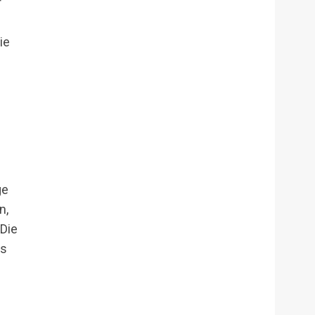
r
ie
ge
n,
 Die
as