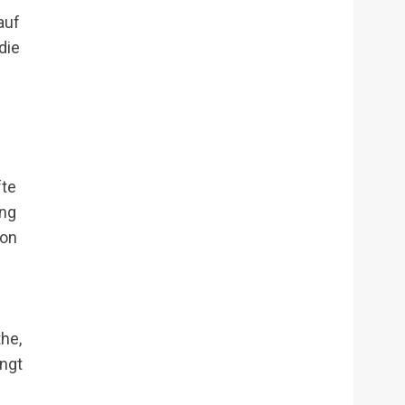
auf
die
fte
ang
von
the,
ängt