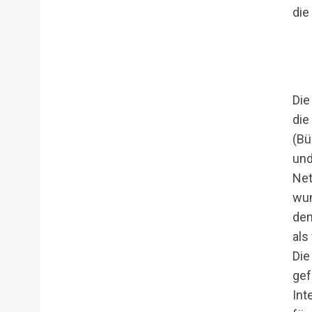
die
S
e
Die
a
r
die
c
(Bü
h
und
f
Net
o
r
wun
:
dem
als
Die
gef
Int