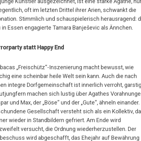
 junge Künstler ausgezeichnet, ist eine starke Agathe, nu
egentlich, oft im letzten Drittel ihrer Arien, schwankt die
onation. Stimmlich und schauspielerisch herausragend: d
 in Essen engagierte Tamara Banješevic als Ännchen.
rorparty statt Happy End
bacas „Freischütz“-Inszenierung macht bewusst, wie
chig eine scheinbar heile Welt sein kann. Auch die nach
en integre Dorfgemeinschaft ist innerlich verroht, garsti
utjungfern machen sich lustig über Agathes Vorahnunge
par und Max, der „Böse“ und der „Gute“, ähneln einander.
chundene Gesellschaft versteht sich als ein Kollektiv, d
er wieder in Standbildern gefriert. Am Ende wird
zweifelt versucht, die Ordnung wiederherzustellen. Der
beschuss wird abgeschafft, das Ehejahr auf Bewährung