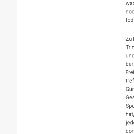
wac
noc
tod
Zu 
Tri
und
ber
Fre
tre
Gür
Ges
Spu
hat
jed
dor