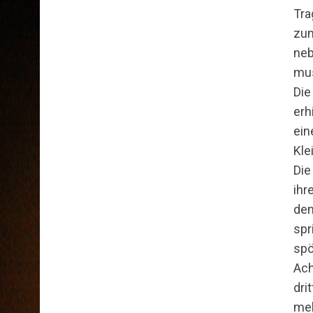
Tra
zum
neb
mus
Die
erh
ein
Kle
Die
ihr
dem
spr
spö
Ach
dri
mel