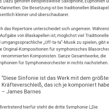
d. Dazu gehören beispielsweise Saxophone, Euphonien 
Klarinetten. Die Besetzung ist bei traditionellen Blaskape
entlich kleiner und überschaubarer.
h das Repertoire unterscheidet sich ungemein. Währen
 Aufgabe von Blaskapellen ist, möglichst viel Traditionell
 umgangssprachliche „Uff-ta-ta“-Musik zu spielen, gibt 
le Original-Kompositionen für symphonisches Blasorche
 renommierten Komponisten. Ganze Gesamtwerke, die
phonien für Symphonieorchester in nichts nachstehen.
“Diese Sinfonie ist das Werk mit dem größt
Kräfteverschleiß, das ich je komponiert hab
– James Barnes
llvertretend hierfür steht die dritte Symphonie („Die