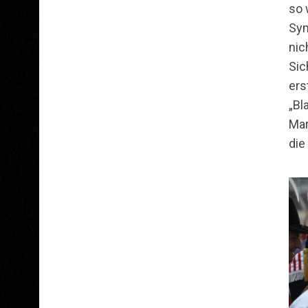
so 
Sym
nic
Sic
ers
„Bl
Mar
die