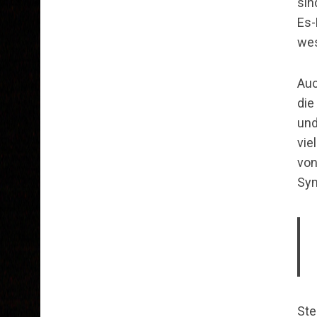
sin
Es-
wes
S
Auc
e
die
a
r
und
c
vie
h
von
f
Sym
o
r
:
Ste