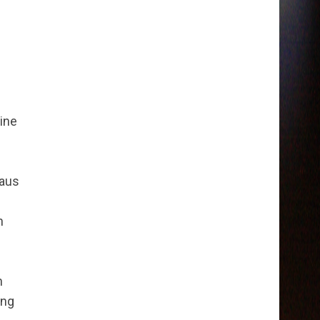
ine
,
 aus
n
n
ung