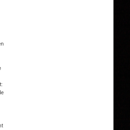
en
e
e
t:
de
ht