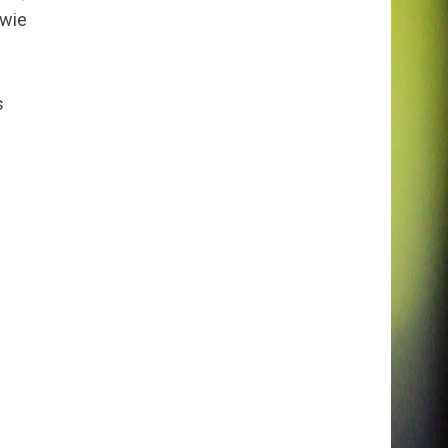
 wie
s