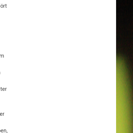
ört
im
n
ter
er
oen,