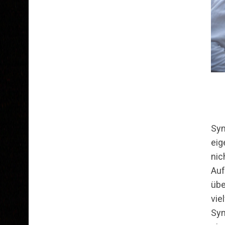
Sym
eig
nic
Auf
übe
vie
Sym