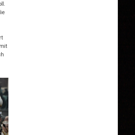
ll.
ie
rt
 mit
ch