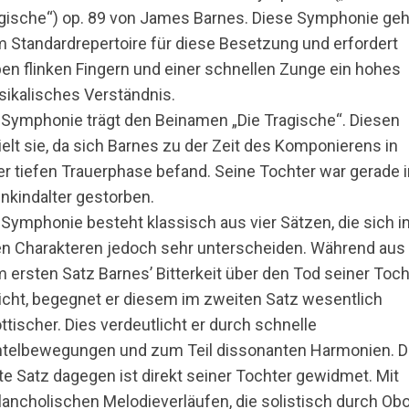
gische“) op. 89 von James Barnes. Diese Symphonie geh
 Standardrepertoire für diese Besetzung und erfordert
en flinken Fingern und einer schnellen Zunge ein hohes
ikalisches Verständnis.
 Symphonie trägt den Beinamen „Die Tragische“. Diesen
ielt sie, da sich Barnes zu der Zeit des Komponierens in
er tiefen Trauerphase befand. Seine Tochter war gerade 
inkindalter gestorben.
 Symphonie besteht klassisch aus vier Sätzen, die sich i
en Charakteren jedoch sehr unterscheiden. Während aus
 ersten Satz Barnes’ Bitterkeit über den Tod seiner Toch
icht, begegnet er diesem im zweiten Satz wesentlich
ttischer. Dies verdeutlicht er durch schnelle
telbewegungen und zum Teil dissonanten Harmonien. D
tte Satz dagegen ist direkt seiner Tochter gewidmet. Mit
ancholischen Melodieverläufen, die solistisch durch Ob