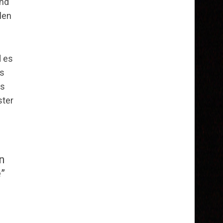
und
llen
d es
es
es
ster
en
e”