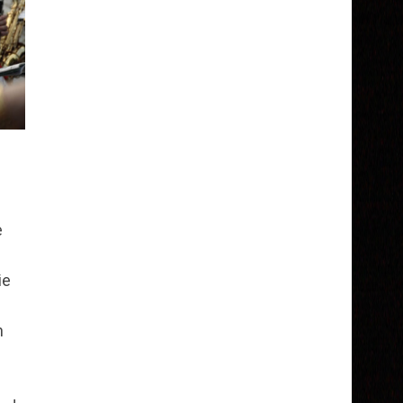
e
ie
h