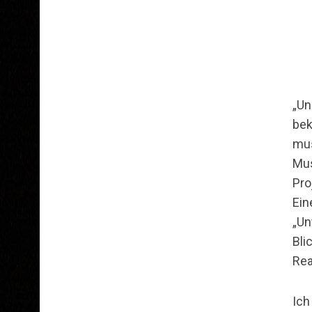
„Un
bek
mus
Mus
Pro
Ein
„Un
Bli
Rea
Ich