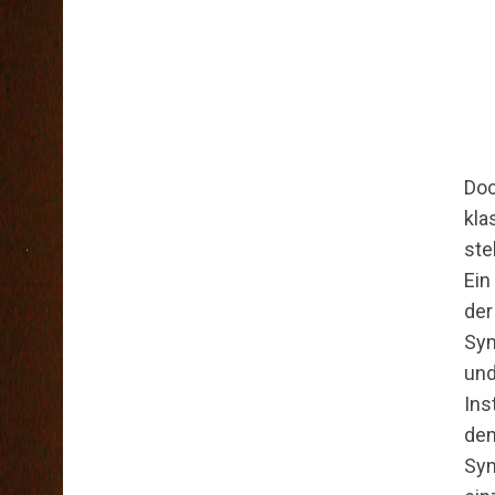
Doc
kla
ste
Ein
der
Sym
und
Ins
dem
Sym