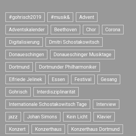
#gohrisch2019
#musik&
Advent
Adventskalender
Beethoven
Chor
Corona
Digitalisierung
Dmitri Schostakowitsch
Donaueschingen
Donaueschinger Musiktage
Dortmund
Dortmunder Philharmoniker
Elfriede Jelinek
Essen
Festival
Gesang
S
Gohrisch
Interdisziplinarität
e
a
Internationale Schostakowitsch Tage
Interview
r
c
jazz
Johan Simons
Kein Licht
Klavier
h
f
Konzert
Konzerthaus
Konzerthaus Dortmund
o