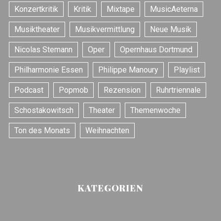
r
Konzertkritik
Kritik
Mixtape
MusicAeterna
:
Musiktheater
Musikvermittlung
Neue Musik
Nicolas Stemann
Oper
Opernhaus Dortmund
Philharmonie Essen
Philippe Manoury
Playlist
Podcast
Popmob
Rezension
Ruhrtriennale
Schostakowitsch
Theater
Themenwoche
Ton des Monats
Weihnachten
KATEGORIEN