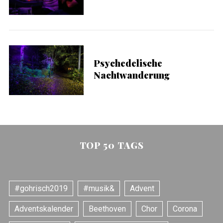
Psychedelische
Nachtwanderung
TOP 50 TAGS
#gohrisch2019
#musik&
Advent
Adventskalender
Beethoven
Chor
Corona
S
e