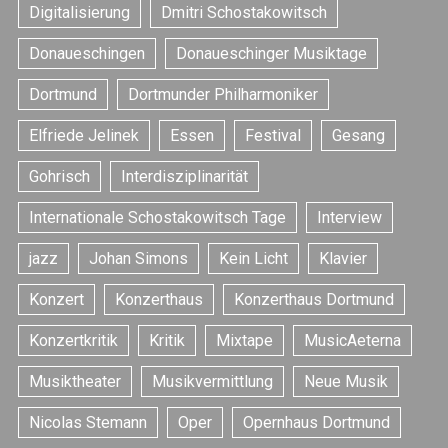
Digitalisierung
Dmitri Schostakowitsch
a
r
Donaueschingen
Donaueschinger Musiktage
c
h
Dortmund
Dortmunder Philharmoniker
f
o
Elfriede Jelinek
Essen
Festival
Gesang
r
:
Gohrisch
Interdisziplinarität
Internationale Schostakowitsch Tage
Interview
jazz
Johan Simons
Kein Licht
Klavier
Konzert
Konzerthaus
Konzerthaus Dortmund
Konzertkritik
Kritik
Mixtape
MusicAeterna
Musiktheater
Musikvermittlung
Neue Musik
Nicolas Stemann
Oper
Opernhaus Dortmund