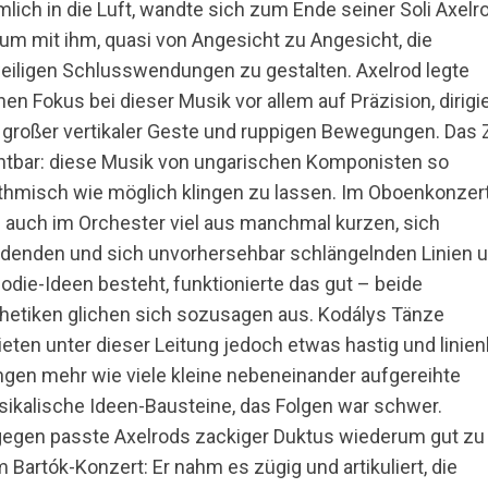
mlich in die Luft, wandte sich zum Ende seiner Soli Axelr
 um mit ihm, quasi von Angesicht zu Angesicht, die
eiligen Schlusswendungen zu gestalten. Axelrod legte
nen Fokus bei dieser Musik vor allem auf Präzision, dirigi
 großer vertikaler Geste und ruppigen Bewegungen. Das Z
htbar: diese Musik von ungarischen Komponisten so
thmisch wie möglich klingen zu lassen. Im Oboenkonzert
 auch im Orchester viel aus manchmal kurzen, sich
denden und sich unvorhersehbar schlängelnden Linien 
odie-Ideen besteht, funktionierte das gut – beide
hetiken glichen sich sozusagen aus. Kodálys Tänze
ieten unter dieser Leitung jedoch etwas hastig und linien
ngen mehr wie viele kleine nebeneinander aufgereihte
ikalische Ideen-Bausteine, das Folgen war schwer.
egen passte Axelrods zackiger Duktus wiederum gut zu
 Bartók-Konzert: Er nahm es zügig und artikuliert, die