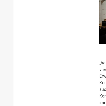
„he
vie
Erw
Kon
auc
Kon
imm