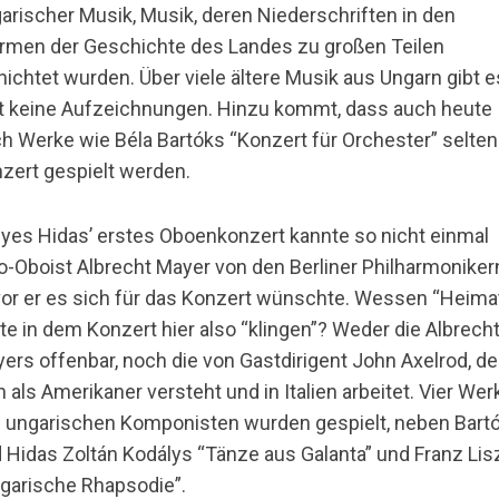
arischer Musik, Musik, deren Niederschriften in den
rmen der Geschichte des Landes zu großen Teilen
nichtet wurden. Über viele ältere Musik aus Ungarn gibt e
t keine Aufzeichnungen. Hinzu kommt, dass auch heute
h Werke wie Béla Bartóks “Konzert für Orchester” selten
zert gespielt werden.
gyes Hidas’ erstes Oboenkonzert kannte so nicht einmal
o-Oboist Albrecht Mayer von den Berliner Philharmoniker
or er es sich für das Konzert wünschte. Wessen “Heima
lte in dem Konzert hier also “klingen”? Weder die Albrech
ers offenbar, noch die von Gastdirigent John Axelrod, de
h als Amerikaner versteht und in Italien arbeitet. Vier Wer
 ungarischen Komponisten wurden gespielt, neben Bart
 Hidas Zoltán Kodálys “Tänze aus Galanta” und Franz Lis
garische Rhapsodie”.