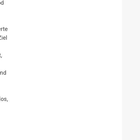
od
erte
iel
,
und
los,