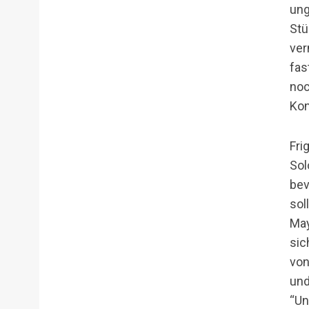
ung
Stü
ver
fas
noc
Kon
Fri
Sol
bev
sol
May
sic
von
und
“Un