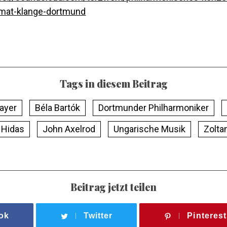
mat-klange-dortmund
Tags in diesem Beitrag
ayer
Béla Bartók
Dortmunder Philharmoniker
 Hidas
John Axelrod
Ungarische Musik
Zolta
Beitrag jetzt teilen
ok
Twitter
Pinterest