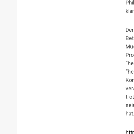
Phi
kla
Der
Bet
Mus
Pro
“he
“he
Kom
ver
tro
sei
hat
htt