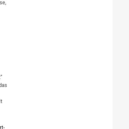
se,
”
 das
lt
rt-