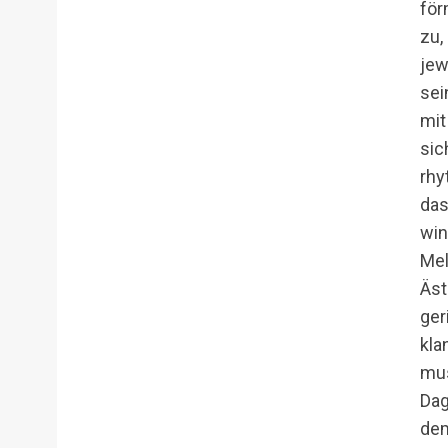
för
zu,
jew
sei
mit
sic
rhy
das
win
Mel
Äst
ger
kla
mus
Dag
dem