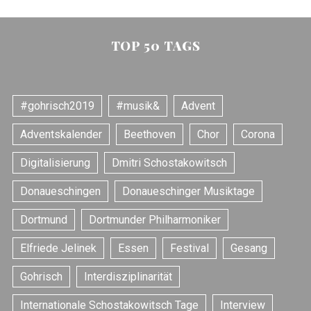
TOP 50 TAGS
#gohrisch2019
#musik&
Advent
Adventskalender
Beethoven
Chor
Corona
Digitalisierung
Dmitri Schostakowitsch
Donaueschingen
Donaueschinger Musiktage
Dortmund
Dortmunder Philharmoniker
Elfriede Jelinek
Essen
Festival
Gesang
Gohrisch
Interdisziplinarität
Internationale Schostakowitsch Tage
Interview