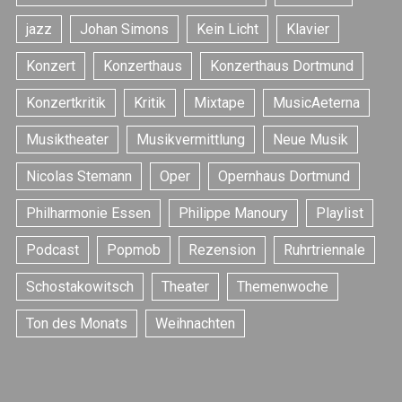
jazz
Johan Simons
Kein Licht
Klavier
Konzert
Konzerthaus
Konzerthaus Dortmund
Konzertkritik
Kritik
Mixtape
MusicAeterna
S
Musiktheater
Musikvermittlung
Neue Musik
e
a
Nicolas Stemann
Oper
Opernhaus Dortmund
r
c
Philharmonie Essen
Philippe Manoury
Playlist
h
f
Podcast
Popmob
Rezension
Ruhrtriennale
o
r
Schostakowitsch
Theater
Themenwoche
:
Ton des Monats
Weihnachten