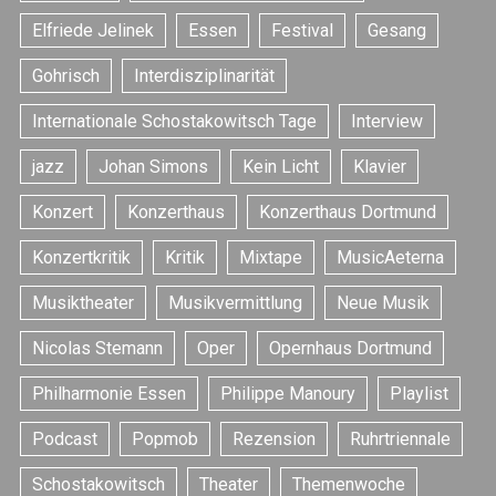
Elfriede Jelinek
Essen
Festival
Gesang
Gohrisch
Interdisziplinarität
Internationale Schostakowitsch Tage
Interview
jazz
Johan Simons
Kein Licht
Klavier
S
Konzert
Konzerthaus
Konzerthaus Dortmund
e
Konzertkritik
Kritik
Mixtape
MusicAeterna
a
r
Musiktheater
Musikvermittlung
Neue Musik
c
h
Nicolas Stemann
Oper
Opernhaus Dortmund
f
o
Philharmonie Essen
Philippe Manoury
Playlist
r
:
Podcast
Popmob
Rezension
Ruhrtriennale
Schostakowitsch
Theater
Themenwoche