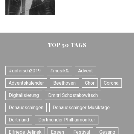
TOP 50 TAGS
#gohrisch2019
#musik&
Advent
Adventskalender
Beethoven
Chor
Corona
Digitalisierung
Dmitri Schostakowitsch
Donaueschingen
Donaueschinger Musiktage
Dortmund
Dortmunder Philharmoniker
Elfriede Jelinek
Essen
Festival
Gesang