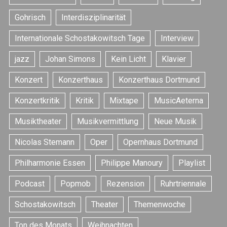
Gohrisch
Interdisziplinarität
Internationale Schostakowitsch Tage
Interview
jazz
Johan Simons
Kein Licht
Klavier
Konzert
Konzerthaus
Konzerthaus Dortmund
S
e
Konzertkritik
Kritik
Mixtape
MusicAeterna
a
Musiktheater
Musikvermittlung
Neue Musik
r
c
Nicolas Stemann
Oper
Opernhaus Dortmund
h
f
Philharmonie Essen
Philippe Manoury
Playlist
o
r
Podcast
Popmob
Rezension
Ruhrtriennale
:
Schostakowitsch
Theater
Themenwoche
Ton des Monats
Weihnachten