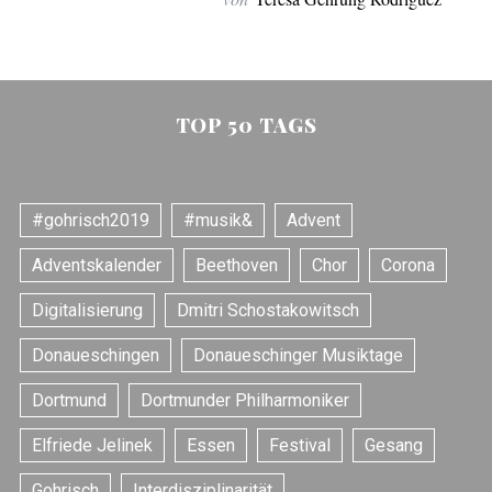
TOP 50 TAGS
#gohrisch2019
#musik&
Advent
Adventskalender
Beethoven
Chor
Corona
Digitalisierung
Dmitri Schostakowitsch
Donaueschingen
Donaueschinger Musiktage
Dortmund
Dortmunder Philharmoniker
Elfriede Jelinek
Essen
Festival
Gesang
Gohrisch
Interdisziplinarität