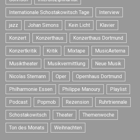
Internationale Schostakowitsch Tage
Interview
jazz
Johan Simons
Kein Licht
Klavier
Konzert
Konzerthaus
Konzerthaus Dortmund
S
Konzertkritik
Kritik
Mixtape
MusicAeterna
e
Musiktheater
Musikvermittlung
Neue Musik
a
r
Nicolas Stemann
Oper
Opernhaus Dortmund
c
h
Philharmonie Essen
Philippe Manoury
Playlist
f
o
Podcast
Popmob
Rezension
Ruhrtriennale
r
:
Schostakowitsch
Theater
Themenwoche
Ton des Monats
Weihnachten