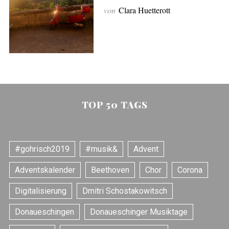
von
Clara Huetterott
TOP 50 TAGS
#gohrisch2019
#musik&
Advent
Adventskalender
Beethoven
Chor
Corona
Digitalisierung
Dmitri Schostakowitsch
Donaueschingen
Donaueschinger Musiktage