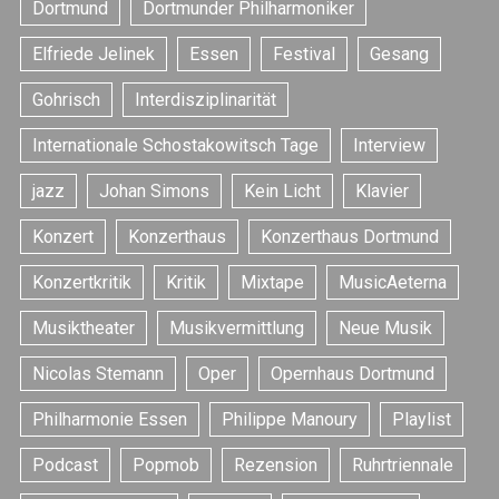
Dortmund
Dortmunder Philharmoniker
Elfriede Jelinek
Essen
Festival
Gesang
Gohrisch
Interdisziplinarität
Internationale Schostakowitsch Tage
Interview
jazz
Johan Simons
Kein Licht
Klavier
S
Konzert
Konzerthaus
Konzerthaus Dortmund
e
a
Konzertkritik
Kritik
Mixtape
MusicAeterna
r
c
Musiktheater
Musikvermittlung
Neue Musik
h
f
Nicolas Stemann
Oper
Opernhaus Dortmund
o
Philharmonie Essen
Philippe Manoury
Playlist
r
:
Podcast
Popmob
Rezension
Ruhrtriennale