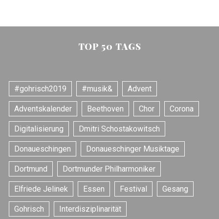
TOP 50 TAGS
#gohrisch2019
#musik&
Advent
Adventskalender
Beethoven
Chor
Corona
Digitalisierung
Dmitri Schostakowitsch
Donaueschingen
Donaueschinger Musiktage
Dortmund
Dortmunder Philharmoniker
Elfriede Jelinek
Essen
Festival
Gesang
Gohrisch
Interdisziplinarität