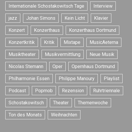
Internationale Schostakowitsch Tage
Interview
jazz
Johan Simons
Kein Licht
Klavier
Konzert
Konzerthaus
Konzerthaus Dortmund
Konzertkritik
Kritik
Mixtape
MusicAeterna
S
e
Musiktheater
Musikvermittlung
Neue Musik
a
r
Nicolas Stemann
Oper
Opernhaus Dortmund
c
h
Philharmonie Essen
Philippe Manoury
Playlist
f
Podcast
Popmob
Rezension
Ruhrtriennale
o
r
Schostakowitsch
Theater
Themenwoche
:
Ton des Monats
Weihnachten