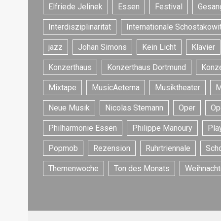
Elfriede Jelinek
Essen
Festival
Gesan
Interdisziplinarität
Internationale Schostakowi
jazz
Johan Simons
Kein Licht
Klavier
Konzerthaus
Konzerthaus Dortmund
Konze
Mixtape
MusicAeterna
Musiktheater
M
Neue Musik
Nicolas Stemann
Oper
Op
Philharmonie Essen
Philippe Manoury
Play
Popmob
Rezension
Ruhrtriennale
Sch
Themenwoche
Ton des Monats
Weihnacht