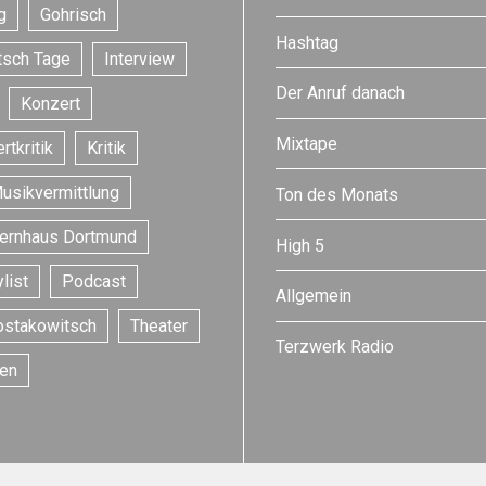
g
Gohrisch
Hashtag
tsch Tage
Interview
Der Anruf danach
Konzert
Mixtape
rtkritik
Kritik
usikvermittlung
Ton des Monats
ernhaus Dortmund
High 5
list
Podcast
Allgemein
ostakowitsch
Theater
Terzwerk Radio
en