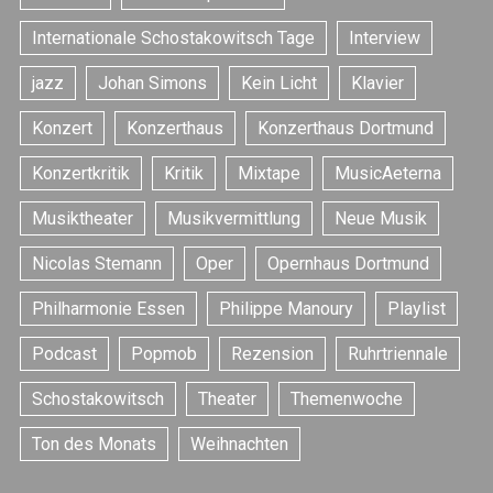
Internationale Schostakowitsch Tage
Interview
jazz
Johan Simons
Kein Licht
Klavier
Konzert
Konzerthaus
Konzerthaus Dortmund
Konzertkritik
Kritik
Mixtape
MusicAeterna
S
e
Musiktheater
Musikvermittlung
Neue Musik
a
r
Nicolas Stemann
Oper
Opernhaus Dortmund
c
h
Philharmonie Essen
Philippe Manoury
Playlist
f
o
Podcast
Popmob
Rezension
Ruhrtriennale
r
:
Schostakowitsch
Theater
Themenwoche
Ton des Monats
Weihnachten