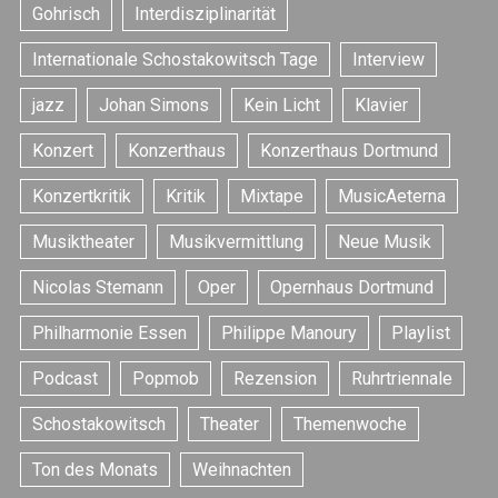
Gohrisch
Interdisziplinarität
Internationale Schostakowitsch Tage
Interview
jazz
Johan Simons
Kein Licht
Klavier
Konzert
Konzerthaus
Konzerthaus Dortmund
S
Konzertkritik
Kritik
Mixtape
MusicAeterna
e
a
Musiktheater
Musikvermittlung
Neue Musik
r
c
Nicolas Stemann
Oper
Opernhaus Dortmund
h
Philharmonie Essen
Philippe Manoury
Playlist
f
o
Podcast
Popmob
Rezension
Ruhrtriennale
r
:
Schostakowitsch
Theater
Themenwoche
Ton des Monats
Weihnachten