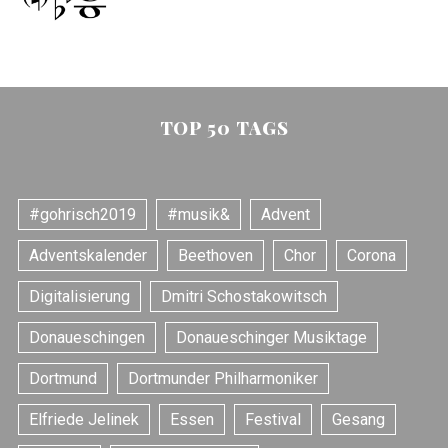
TOP 50 TAGS
#gohrisch2019
#musik&
Advent
Adventskalender
Beethoven
Chor
Corona
Digitalisierung
Dmitri Schostakowitsch
Donaueschingen
Donaueschinger Musiktage
Dortmund
Dortmunder Philharmoniker
Elfriede Jelinek
Essen
Festival
Gesang