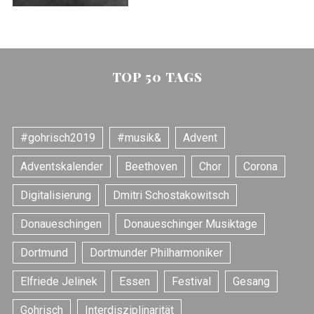
TOP 50 TAGS
#gohrisch2019
#musik&
Advent
Adventskalender
Beethoven
Chor
Corona
Digitalisierung
Dmitri Schostakowitsch
Donaueschingen
Donaueschinger Musiktage
Dortmund
Dortmunder Philharmoniker
Elfriede Jelinek
Essen
Festival
Gesang
Gohrisch
Interdisziplinarität