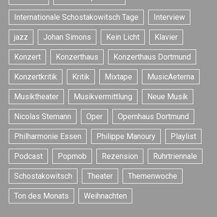
Internationale Schostakowitsch Tage
Interview
jazz
Johan Simons
Kein Licht
Klavier
Konzert
Konzerthaus
Konzerthaus Dortmund
S
Konzertkritik
Kritik
Mixtape
MusicAeterna
e
Musiktheater
Musikvermittlung
Neue Musik
a
r
Nicolas Stemann
Oper
Opernhaus Dortmund
c
h
Philharmonie Essen
Philippe Manoury
Playlist
f
o
Podcast
Popmob
Rezension
Ruhrtriennale
r
:
Schostakowitsch
Theater
Themenwoche
Ton des Monats
Weihnachten