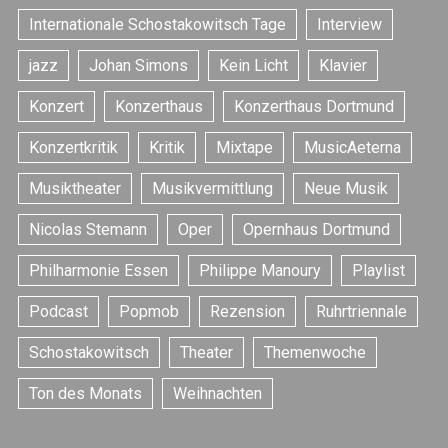
Internationale Schostakowitsch Tage
Interview
jazz
Johan Simons
Kein Licht
Klavier
Konzert
Konzerthaus
Konzerthaus Dortmund
Konzertkritik
Kritik
Mixtape
MusicAeterna
S
e
Musiktheater
Musikvermittlung
Neue Musik
a
r
Nicolas Stemann
Oper
Opernhaus Dortmund
c
h
Philharmonie Essen
Philippe Manoury
Playlist
f
o
Podcast
Popmob
Rezension
Ruhrtriennale
r
Schostakowitsch
Theater
Themenwoche
:
Ton des Monats
Weihnachten