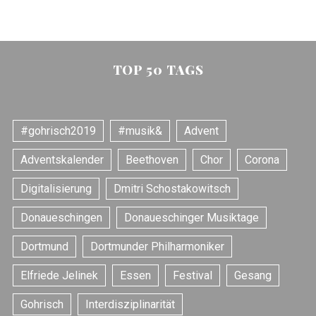
TOP 50 TAGS
#gohrisch2019
#musik&
Advent
Adventskalender
Beethoven
Chor
Corona
Digitalisierung
Dmitri Schostakowitsch
Donaueschingen
Donaueschinger Musiktage
Dortmund
Dortmunder Philharmoniker
Elfriede Jelinek
Essen
Festival
Gesang
Gohrisch
Interdisziplinarität