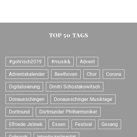
TOP 50 TAGS
#gohrisch2019
#musik&
Advent
Adventskalender
Beethoven
Chor
Corona
Digitalisierung
Dmitri Schostakowitsch
Donaueschingen
Donaueschinger Musiktage
Dortmund
Dortmunder Philharmoniker
Elfriede Jelinek
Essen
Festival
Gesang
Gohrisch
Interdisziplinarität