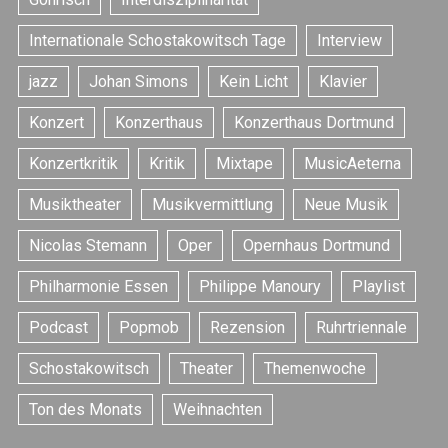
Internationale Schostakowitsch Tage
Interview
jazz
Johan Simons
Kein Licht
Klavier
Konzert
Konzerthaus
Konzerthaus Dortmund
S
Konzertkritik
Kritik
Mixtape
MusicAeterna
e
Musiktheater
Musikvermittlung
Neue Musik
a
r
Nicolas Stemann
Oper
Opernhaus Dortmund
c
h
Philharmonie Essen
Philippe Manoury
Playlist
f
o
Podcast
Popmob
Rezension
Ruhrtriennale
r
:
Schostakowitsch
Theater
Themenwoche
Ton des Monats
Weihnachten