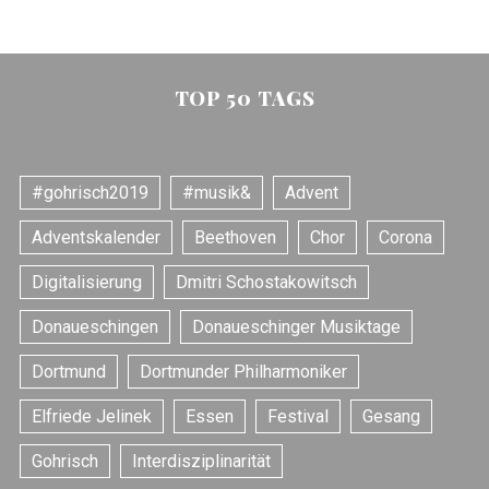
TOP 50 TAGS
#gohrisch2019
#musik&
Advent
Adventskalender
Beethoven
Chor
Corona
Digitalisierung
Dmitri Schostakowitsch
Donaueschingen
Donaueschinger Musiktage
Dortmund
Dortmunder Philharmoniker
Elfriede Jelinek
Essen
Festival
Gesang
Gohrisch
Interdisziplinarität