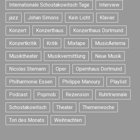
Internationale Schostakowitsch Tage
Interview
jazz
Johan Simons
Kein Licht
Klavier
Konzert
Konzerthaus
Konzerthaus Dortmund
Konzertkritik
Kritik
Mixtape
MusicAeterna
S
e
Musiktheater
Musikvermittlung
Neue Musik
a
r
Nicolas Stemann
Oper
Opernhaus Dortmund
c
Philharmonie Essen
Philippe Manoury
Playlist
h
f
Podcast
Popmob
Rezension
Ruhrtriennale
o
r
Schostakowitsch
Theater
Themenwoche
:
Ton des Monats
Weihnachten