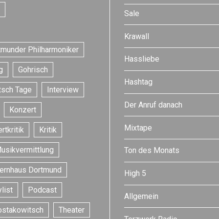
Sale
Krawall
tmunder Philharmoniker
Hassliebe
g
Gohrisch
Hashtag
tsch Tage
Interview
Der Anruf danach
Konzert
Mixtape
rtkritik
Kritik
usikvermittlung
Ton des Monats
ernhaus Dortmund
High 5
list
Podcast
Allgemein
ostakowitsch
Theater