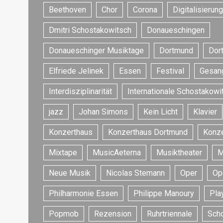
Beethoven
Chor
Corona
Digitalisierung
Dmitri Schostakowitsch
Donaueschingen
Donaueschinger Musiktage
Dortmund
Dor
Elfriede Jelinek
Essen
Festival
Gesan
Interdisziplinarität
Internationale Schostakowi
jazz
Johan Simons
Kein Licht
Klavier
Konzerthaus
Konzerthaus Dortmund
Konze
Mixtape
MusicAeterna
Musiktheater
M
Neue Musik
Nicolas Stemann
Oper
Op
Philharmonie Essen
Philippe Manoury
Play
Popmob
Rezension
Ruhrtriennale
Sch