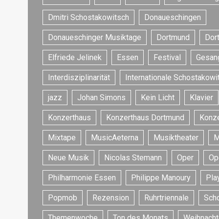
Dmitri Schostakowitsch
Donaueschingen
Donaueschinger Musiktage
Dortmund
Dor
Elfriede Jelinek
Essen
Festival
Gesan
Interdisziplinarität
Internationale Schostakowi
jazz
Johan Simons
Kein Licht
Klavier
Konzerthaus
Konzerthaus Dortmund
Konze
Mixtape
MusicAeterna
Musiktheater
M
Neue Musik
Nicolas Stemann
Oper
Op
Philharmonie Essen
Philippe Manoury
Play
Popmob
Rezension
Ruhrtriennale
Sch
Themenwoche
Ton des Monats
Weihnacht