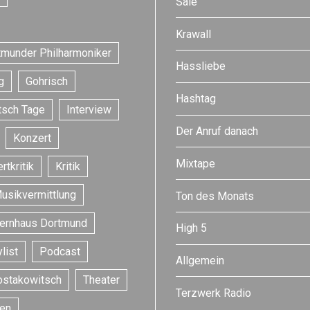
Sale
Krawall
tmunder Philharmoniker
Hassliebe
g
Gohrisch
Hashtag
tsch Tage
Interview
Der Anruf danach
Konzert
Mixtape
rtkritik
Kritik
usikvermittlung
Ton des Monats
ernhaus Dortmund
High 5
list
Podcast
Allgemein
ostakowitsch
Theater
Terzwerk Radio
en