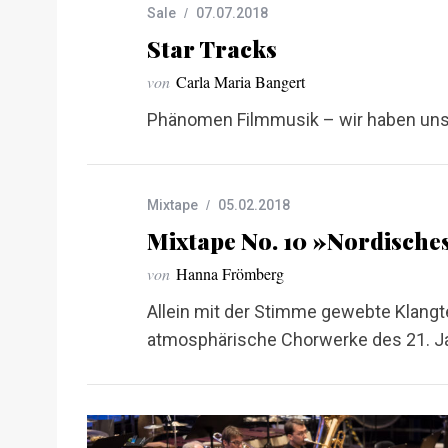
Sale
07.07.2018
Star Tracks
von
Carla Maria Bangert
Phänomen Filmmusik – wir haben uns 
Mixtape
05.02.2018
Mixtape No. 10 »Nordisch
von
Hanna Frömberg
Allein mit der Stimme gewebte Klang
atmosphärische Chorwerke des 21. J
S
e
a