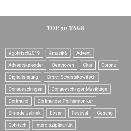
TOP 50 TAGS
#gohrisch2019
#musik&
Advent
Adventskalender
Beethoven
Chor
Corona
Digitalisierung
Dmitri Schostakowitsch
Donaueschingen
Donaueschinger Musiktage
Dortmund
Dortmunder Philharmoniker
Elfriede Jelinek
Essen
Festival
Gesang
Gohrisch
Interdisziplinarität