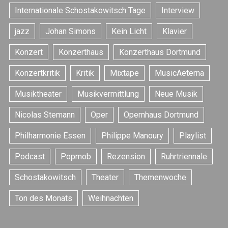
Internationale Schostakowitsch Tage
Interview
jazz
Johan Simons
Kein Licht
Klavier
Konzert
Konzerthaus
Konzerthaus Dortmund
Konzertkritik
Kritik
Mixtape
MusicAeterna
S
e
Musiktheater
Musikvermittlung
Neue Musik
a
r
Nicolas Stemann
Oper
Opernhaus Dortmund
c
h
Philharmonie Essen
Philippe Manoury
Playlist
f
Podcast
Popmob
Rezension
Ruhrtriennale
o
r
Schostakowitsch
Theater
Themenwoche
:
Ton des Monats
Weihnachten