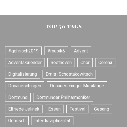
TOP 50 TAGS
#gohrisch2019
#musik&
Advent
Adventskalender
Beethoven
Chor
Corona
Digitalisierung
Dmitri Schostakowitsch
Donaueschingen
Donaueschinger Musiktage
Dortmund
Dortmunder Philharmoniker
Elfriede Jelinek
Essen
Festival
Gesang
Gohrisch
Interdisziplinarität