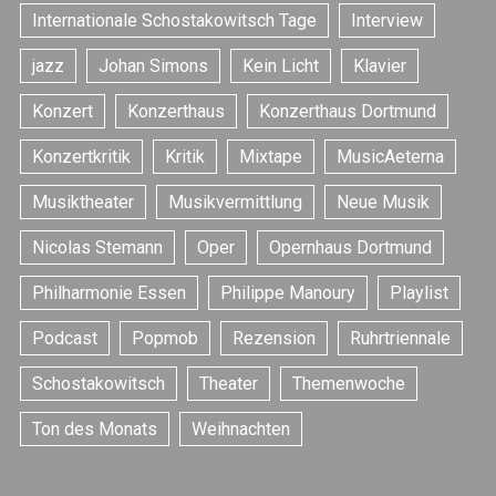
Internationale Schostakowitsch Tage
Interview
jazz
Johan Simons
Kein Licht
Klavier
Konzert
Konzerthaus
Konzerthaus Dortmund
Konzertkritik
Kritik
Mixtape
MusicAeterna
S
e
Musiktheater
Musikvermittlung
Neue Musik
a
r
Nicolas Stemann
Oper
Opernhaus Dortmund
c
h
Philharmonie Essen
Philippe Manoury
Playlist
f
Podcast
Popmob
Rezension
Ruhrtriennale
o
r
Schostakowitsch
Theater
Themenwoche
:
Ton des Monats
Weihnachten