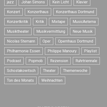
jazz
Johan Simons
Kein Licht
Klavier
Konzert
Konzerthaus
Konzerthaus Dortmund
Konzertkritik
Kritik
Mixtape
MusicAeterna
S
Musiktheater
Musikvermittlung
Neue Musik
e
Nicolas Stemann
Oper
Opernhaus Dortmund
a
r
Philharmonie Essen
Philippe Manoury
Playlist
c
h
Podcast
Popmob
Rezension
Ruhrtriennale
f
o
Schostakowitsch
Theater
Themenwoche
r
:
Ton des Monats
Weihnachten