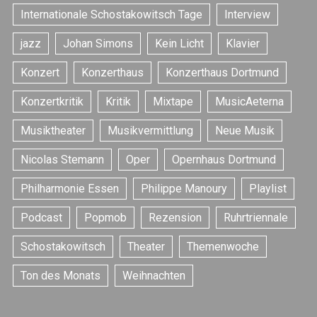
Internationale Schostakowitsch Tage
Interview
jazz
Johan Simons
Kein Licht
Klavier
Konzert
Konzerthaus
Konzerthaus Dortmund
Konzertkritik
Kritik
Mixtape
MusicAeterna
S
e
Musiktheater
Musikvermittlung
Neue Musik
a
r
Nicolas Stemann
Oper
Opernhaus Dortmund
c
h
Philharmonie Essen
Philippe Manoury
Playlist
f
Podcast
Popmob
Rezension
Ruhrtriennale
o
r
Schostakowitsch
Theater
Themenwoche
:
Ton des Monats
Weihnachten