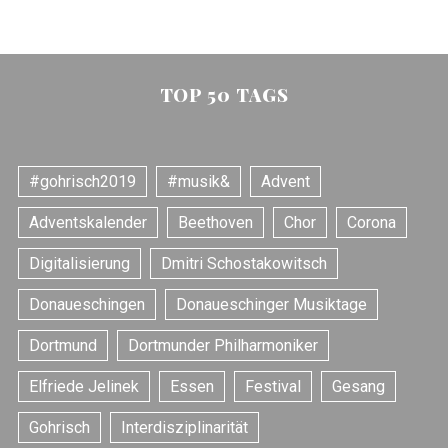
TOP 50 TAGS
#gohrisch2019
#musik&
Advent
Adventskalender
Beethoven
Chor
Corona
Digitalisierung
Dmitri Schostakowitsch
Donaueschingen
Donaueschinger Musiktage
Dortmund
Dortmunder Philharmoniker
Elfriede Jelinek
Essen
Festival
Gesang
Gohrisch
Interdisziplinarität