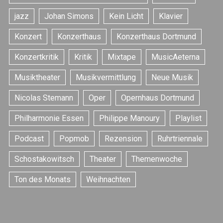
jazz
Johan Simons
Kein Licht
Klavier
Konzert
Konzerthaus
Konzerthaus Dortmund
Konzertkritik
Kritik
Mixtape
MusicAeterna
S
Musiktheater
Musikvermittlung
Neue Musik
e
a
Nicolas Stemann
Oper
Opernhaus Dortmund
r
c
Philharmonie Essen
Philippe Manoury
Playlist
h
f
Podcast
Popmob
Rezension
Ruhrtriennale
o
r
Schostakowitsch
Theater
Themenwoche
:
Ton des Monats
Weihnachten