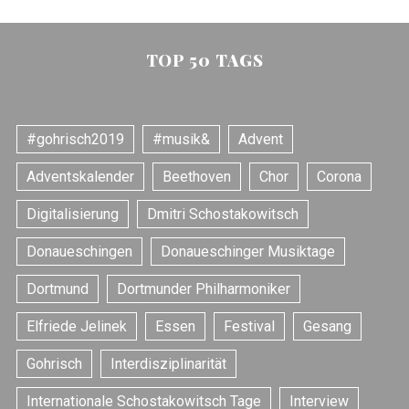
TOP 50 TAGS
#gohrisch2019
#musik&
Advent
Adventskalender
Beethoven
Chor
Corona
Digitalisierung
Dmitri Schostakowitsch
Donaueschingen
Donaueschinger Musiktage
Dortmund
Dortmunder Philharmoniker
Elfriede Jelinek
Essen
Festival
Gesang
Gohrisch
Interdisziplinarität
Internationale Schostakowitsch Tage
Interview