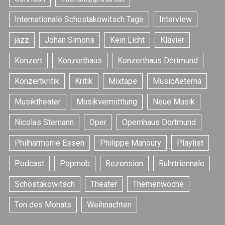
Internationale Schostakowitsch Tage
Interview
jazz
Johan Simons
Kein Licht
Klavier
Konzert
Konzerthaus
Konzerthaus Dortmund
Konzertkritik
Kritik
Mixtape
MusicAeterna
Musiktheater
Musikvermittlung
Neue Musik
Nicolas Stemann
Oper
Opernhaus Dortmund
Philharmonie Essen
Philippe Manoury
Playlist
Podcast
Popmob
Rezension
Ruhrtriennale
Schostakowitsch
Theater
Themenwoche
Ton des Monats
Weihnachten