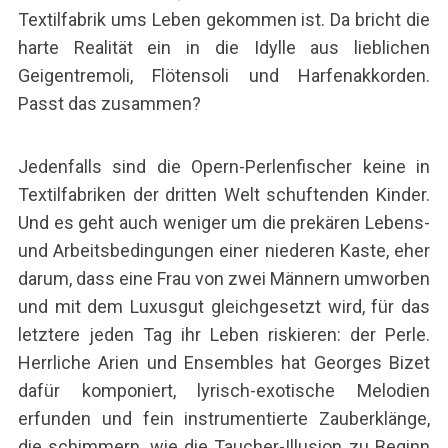
Textilfabrik ums Leben gekommen ist. Da bricht die
harte Realität ein in die Idylle aus lieblichen
Geigentremoli, Flötensoli und Harfenakkorden.
Passt das zusammen?
Jedenfalls sind die Opern-Perlenfischer keine in
S
Textilfabriken der dritten Welt schuftenden Kinder.
e
Und es geht auch weniger um die prekären Lebens-
a
r
und Arbeitsbedingungen einer niederen Kaste, eher
c
darum, dass eine Frau von zwei Männern umworben
h
und mit dem Luxusgut gleichgesetzt wird, für das
f
letztere jeden Tag ihr Leben riskieren: der Perle.
o
r
Herrliche Arien und Ensembles hat Georges Bizet
:
dafür komponiert, lyrisch-exotische Melodien
erfunden und fein instrumentierte Zauberklänge,
die schimmern, wie die Taucher-Illusion zu Beginn