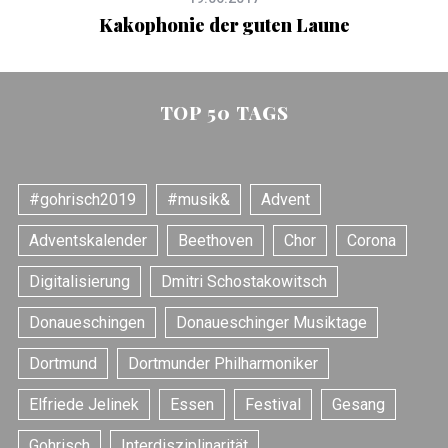
Kakophonie der guten Laune
TOP 50 TAGS
#gohrisch2019
#musik&
Advent
Adventskalender
Beethoven
Chor
Corona
Digitalisierung
Dmitri Schostakowitsch
Donaueschingen
Donaueschinger Musiktage
Dortmund
Dortmunder Philharmoniker
Elfriede Jelinek
Essen
Festival
Gesang
Gohrisch
Interdisziplinarität