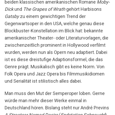
beiden klassischen amerikanischen Romane
Moby-
Dick
und
The Grapes of Wrath
gehört Harbisons
Gatsby
zu einem gewichtigen Trend der
Gegenwartsoper in den USA, welche genau diese
Blockbuster-Konstellation im Blick hat: bekannte
amerikanischer Theater- oder Literaturvorlagen, die
zwischenzeitlich prominent in Hollywood verfilmt
S
e
wurden, werden nun als Opern neu adaptiert. Dabei
a
ist es diese dreistufige Adaptionsformel, die das
r
Genre prägt. Musikalisch gibt es keine Norm. Von
c
Folk Opera und Jazz Opera bis Filmmusikidiomen
h
f
und Serialität ist stilistisch alles dabei.
o
r
Man muss den Mut der Semperoper loben. Gerne
:
würde man mehr dieser Werke einmal in
Deutschland hören. Bislang steht nur André Previns
A Streetcar Named Desire
(
Endstation Sehnsucht
)