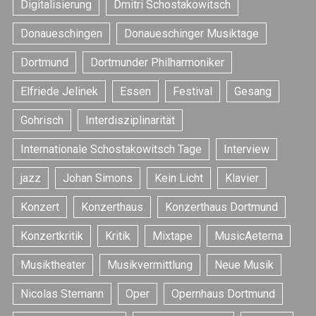
Digitalisierung
Dmitri Schostakowitsch
Donaueschingen
Donaueschinger Musiktage
Dortmund
Dortmunder Philharmoniker
Elfriede Jelinek
Essen
Festival
Gesang
Gohrisch
Interdisziplinarität
Internationale Schostakowitsch Tage
Interview
jazz
Johan Simons
Kein Licht
Klavier
Konzert
Konzerthaus
Konzerthaus Dortmund
Konzertkritik
Kritik
Mixtape
MusicAeterna
Musiktheater
Musikvermittlung
Neue Musik
Nicolas Stemann
Oper
Opernhaus Dortmund