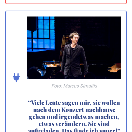
Foto: Marcus Simaitis
“Viele Leute sagen mir, sie wollen
nach dem Konzert nachhause
gehen und irgendetwas machen,
etwas verändern. Sie sind
aufgeladen. Das finde ich super!”