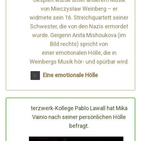
e
von Mieczysław Weinberg – er
a
widmete sein 16. Streichquartett seiner
r
c
Schwester, die von den Nazis ermordet
h
wurde. Geigerin Anita Mishoukova (im
f
Bild rechts) spricht von
o
einer emotionalen Hölle, die in
r
:
Weinbergs Musik hör- und spürbar wird.
Eine emotionale Hölle
terzwerk-Kollege Pablo Lawall hat Mika
Vainio nach seiner persönlichen Hölle
befragt.