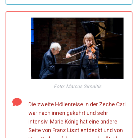
Foto: Marcus Simaitis
Die zweite Höllenreise in der Zeche Carl
war nach innen gekehrt und sehr
intensiv. Marie König hat eine andere
Seite von Franz Liszt entdeckt und von