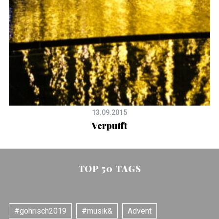
13.09.2015
Verpufft
TOP 50 TAGS
#gohrisch2019
#musik&
Advent