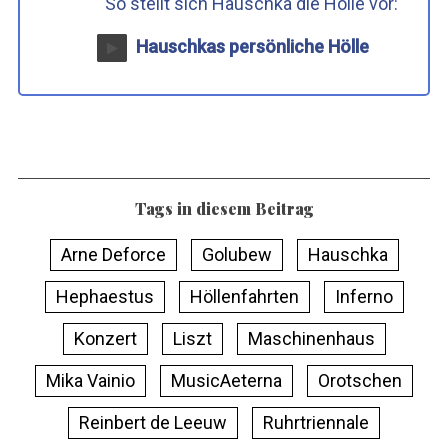
So stellt sich Hauschka die Hölle vor:
Hauschkas persönliche Hölle
Tags in diesem Beitrag
Arne Deforce
Golubew
Hauschka
Hephaestus
Höllenfahrten
Inferno
Konzert
Liszt
Maschinenhaus
Mika Vainio
MusicAeterna
Orotschen
Reinbert de Leeuw
Ruhrtriennale