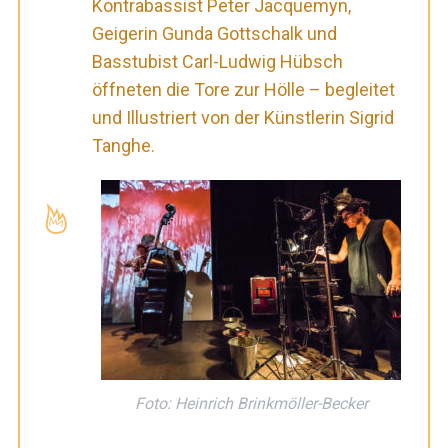
Kontrabassist Peter Jacquemyn,
Geigerin Gunda Gottschalk und
Basstubist Carl-Ludwig Hübsch
öffneten die Tore zur Hölle – begleitet
und Illustriert von der Künstlerin Sigrid
Tanghe.
Foto: Heinrich Brinkmöller-Becker