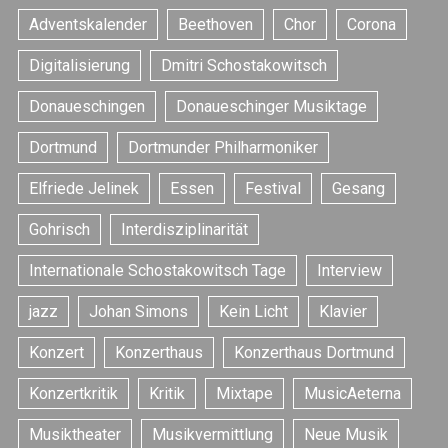
Adventskalender
Beethoven
Chor
Corona
Digitalisierung
Dmitri Schostakowitsch
Donaueschingen
Donaueschinger Musiktage
Dortmund
Dortmunder Philharmoniker
Elfriede Jelinek
Essen
Festival
Gesang
Gohrisch
Interdisziplinarität
Internationale Schostakowitsch Tage
Interview
jazz
Johan Simons
Kein Licht
Klavier
Konzert
Konzerthaus
Konzerthaus Dortmund
Konzertkritik
Kritik
Mixtape
MusicAeterna
Musiktheater
Musikvermittlung
Neue Musik