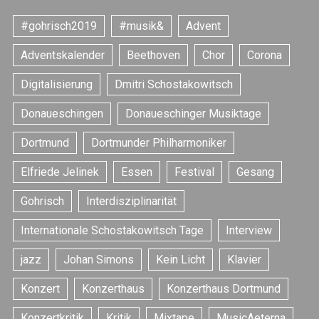
#gohrisch2019
#musik&
Advent
Adventskalender
Beethoven
Chor
Corona
Digitalisierung
Dmitri Schostakowitsch
Donaueschingen
Donaueschinger Musiktage
Dortmund
Dortmunder Philharmoniker
Elfriede Jelinek
Essen
Festival
Gesang
Gohrisch
Interdisziplinarität
Internationale Schostakowitsch Tage
Interview
jazz
Johan Simons
Kein Licht
Klavier
Konzert
Konzerthaus
Konzerthaus Dortmund
Konzertkritik
Kritik
Mixtape
MusicAeterna