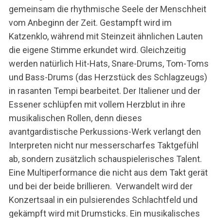
gemeinsam die rhythmische Seele der Menschheit
vom Anbeginn der Zeit. Gestampft wird im
Katzenklo, während mit Steinzeit ähnlichen Lauten
die eigene Stimme erkundet wird. Gleichzeitig
werden natürlich Hit-Hats, Snare-Drums, Tom-Toms
und Bass-Drums (das Herzstück des Schlagzeugs)
S
in rasanten Tempi bearbeitet. Der Italiener und der
e
Essener schlüpfen mit vollem Herzblut in ihre
a
musikalischen Rollen, denn dieses
r
avantgardistische Perkussions-Werk verlangt den
c
h
Interpreten nicht nur messerscharfes Taktgefühl
f
ab, sondern zusätzlich schauspielerisches Talent.
o
Eine Multiperformance die nicht aus dem Takt gerät
r
und bei der beide brillieren. Verwandelt wird der
:
Konzertsaal in ein pulsierendes Schlachtfeld und
gekämpft wird mit Drumsticks. Ein musikalisches