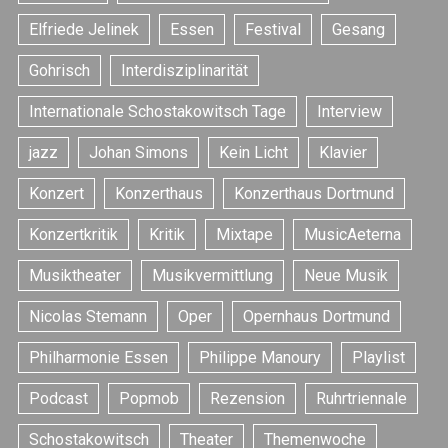
Elfriede Jelinek
Essen
Festival
Gesang
Gohrisch
Interdisziplinarität
Internationale Schostakowitsch Tage
Interview
jazz
Johan Simons
Kein Licht
Klavier
Konzert
Konzerthaus
Konzerthaus Dortmund
Konzertkritik
Kritik
Mixtape
MusicAeterna
Musiktheater
Musikvermittlung
Neue Musik
Nicolas Stemann
Oper
Opernhaus Dortmund
Philharmonie Essen
Philippe Manoury
Playlist
Podcast
Popmob
Rezension
Ruhrtriennale
Schostakowitsch
Theater
Themenwoche