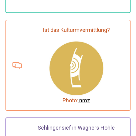
r
:
Ist das Kulturmvermittlung?
Photo:
nmz
Schlingensief in Wagners Höhle