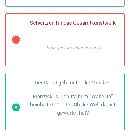
Schwitzen für das Gesamtkunstwerk
Foto: picture alliance/ dpa
S
Der Papst geht unter die Musiker.
e
a
Franziskus’ Debütalbum “Wake up”
r
beinhaltet 11 Titel. Ob die Welt darauf
c
gewartet hat?
h
f
o