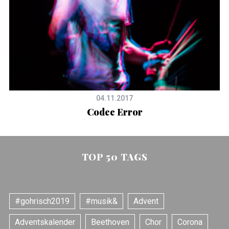
04.11.2017
Codec Error
TOP 50 TAGS
#gohrisch2019
#musik&
Advent
Adventskalender
Beethoven
Chor
Corona