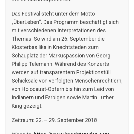
r
c
Das Festival steht unter dem Motto
h
„ÜberLeben“. Das Programm beschäftigt sich
f
mit verschiedenen Interpretationen des
o
Themas. So wird am 26. September die
r
:
Klosterbasilika in Knechtsteden zum
Schauplatz der Markuspassion von Georg
Philipp Telemann. Während des Konzerts
werden auf transparentem Projektionstüll
Schicksale von verfolgten Menschenrechtlern,
von Holocaust-Opfern bis hin zum Leid von
Indianern und Farbigen sowie Martin Luther
King gezeigt.
Zeitraum: 22. – 29. September 2018