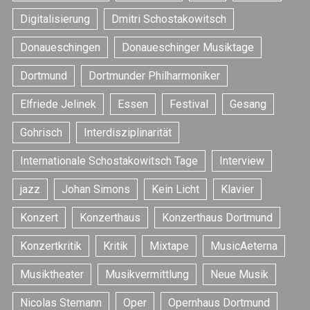
Digitalisierung
Dmitri Schostakowitsch
Donaueschingen
Donaueschinger Musiktage
Dortmund
Dortmunder Philharmoniker
Elfriede Jelinek
Essen
Festival
Gesang
Gohrisch
Interdisziplinarität
Internationale Schostakowitsch Tage
Interview
jazz
Johan Simons
Kein Licht
Klavier
Konzert
Konzerthaus
Konzerthaus Dortmund
Konzertkritik
Kritik
Mixtape
MusicAeterna
Musiktheater
Musikvermittlung
Neue Musik
Nicolas Stemann
Oper
Opernhaus Dortmund