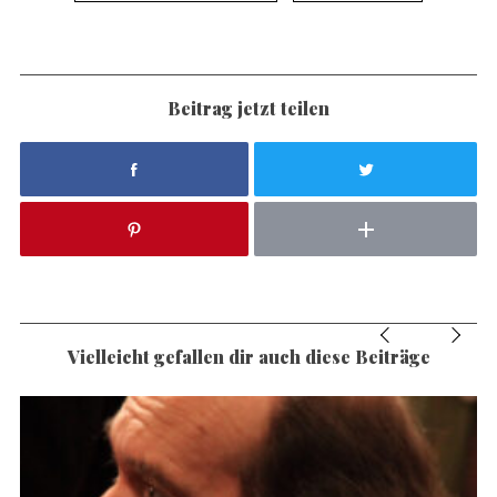
Beitrag jetzt teilen
Vielleicht gefallen dir auch diese Beiträge
S
e
a
r