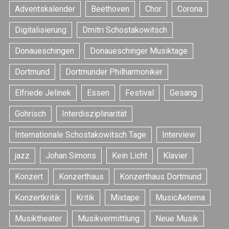
Adventskalender
Beethoven
Chor
Corona
Digitalisierung
Dmitri Schostakowitsch
Donaueschingen
Donaueschinger Musiktage
Dortmund
Dortmunder Philharmoniker
Elfriede Jelinek
Essen
Festival
Gesang
Gohrisch
Interdisziplinarität
Internationale Schostakowitsch Tage
Interview
jazz
Johan Simons
Kein Licht
Klavier
Konzert
Konzerthaus
Konzerthaus Dortmund
Konzertkritik
Kritik
Mixtape
MusicAeterna
Musiktheater
Musikvermittlung
Neue Musik