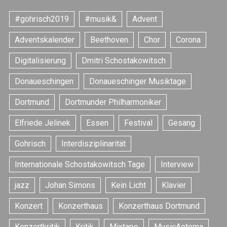
#gohrisch2019
#musik&
Advent
Adventskalender
Beethoven
Chor
Corona
Digitalisierung
Dmitri Schostakowitsch
Donaueschingen
Donaueschinger Musiktage
Dortmund
Dortmunder Philharmoniker
Elfriede Jelinek
Essen
Festival
Gesang
Gohrisch
Interdisziplinarität
Internationale Schostakowitsch Tage
Interview
jazz
Johan Simons
Kein Licht
Klavier
Konzert
Konzerthaus
Konzerthaus Dortmund
Konzertkritik
Kritik
Mixtape
MusicAeterna