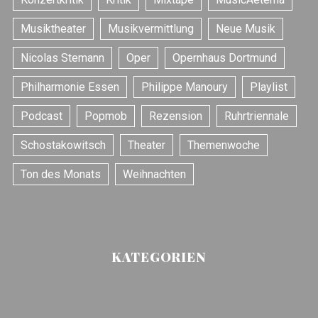
Musiktheater
Musikvermittlung
Neue Musik
Nicolas Stemann
Oper
Opernhaus Dortmund
S
e
Philharmonie Essen
Philippe Manoury
Playlist
a
r
Podcast
Popmob
Rezension
Ruhrtriennale
c
h
Schostakowitsch
Theater
Themenwoche
f
Ton des Monats
Weihnachten
o
r
:
KATEGORIEN